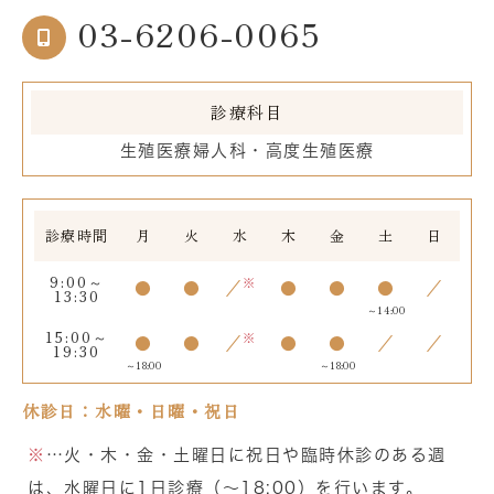
03-6206-0065
診療科目
生殖医療婦人科・高度生殖医療
診療時間
月
火
水
木
金
土
日
9:00～
※
●
●
／
●
●
●
／
13:30
～14:00
15:00～
※
●
●
／
●
●
／
／
19:30
～18:00
～18:00
休診日：水曜・日曜・祝日
※
…火・木・金・土曜日に祝日や臨時休診のある週
は、水曜日に1日診療（～18:00）を行います。