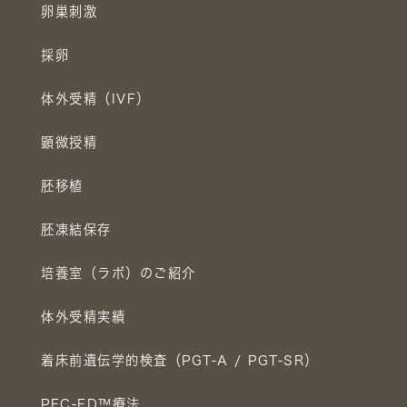
卵巣刺激
採卵
体外受精（IVF）
顕微授精
胚移植
胚凍結保存
培養室（ラボ）のご紹介
体外受精実績
着床前遺伝学的検査（PGT-A / PGT-SR）
PFC-FD™療法